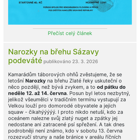
Přečíst celý článek
Narozky na břehu Sázavy
podeváté
publikováno 23. 3. 2026
Kamarádům táborových ohňů zvěstujeme, že se
letošní
Narozky
na břehu Zlaté řeky uskuteční o
něco později, než bývá zvykem, a to
od pátku do
neděle 12. až 14. června
. Posun byl letos nezbytný,
jelikož všeumělci v tradičním termínu vystupují za
Velkou louží pro domorodé obyvatele a jejich
squaw - čikahýýýýý. I proto nikdo netuší, kdo za
oceánem nalezne svůj zlatý nuget a zpátky jej
nedostane ani zatracené psí spřežení. A tak dnes
podrobněji není známo, kdo v sobotu 13. června
rozezvučí struny a naše bránice v areálu říčních