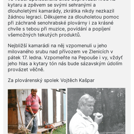
kytaru a zpěvem se svými sehranými a
dlouholetými kamarády, zkrátka nikdy nezkazil
žádnou legraci. Děkujeme za dlouholetou pomoc
při záchraně senohrabské plovárny i za krásné
chvíle s tebou při muzice, povídání a popíjení
všemožných tekutých produktů.
Nejbližší kamarádi na něj vzpomenuli u jeho
milovaného srubu nad přívozem ve Zlenicích v
pátek 17. ledna. Vzpomeňte na Pepouše i vy, vždyť
jeho hlas a kytary tón nás bude sázavským údolím
provázet věčně.
Za plovárenský spolek Vojtěch Kašpar