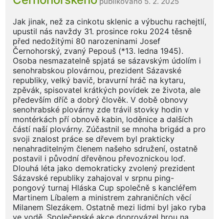
publikováno 5. 2. 2025
Jak jinak, než za cinkotu sklenic a výbuchu rachejtlí,
upustil nás navždy 31. prosince roku 2024 těsně
před nedožitými 80 narozeninami Josef
Černohorský, zvaný Pepouš (*13. ledna 1945).
Osoba nesmazatelně spjatá se sázavským údolím i
senohrabskou plovárnou, prezident Sázavské
republiky, velký bavič, bravurní hráč na kytaru,
zpěvák, spisovatel krátkých povídek ze života, ale
především dříč a dobrý člověk. V době obnovy
senohrabské plovárny zde trávil stovky hodin v
montérkách pří obnově kabin, loděnice a dalších
částí naší plovárny. Zúčastnil se mnoha brigád a pro
svoji znalost práce se dřevem byl prakticky
nenahraditelným členem našeho sdružení, ostatně
postavil i původní dřevěnou převoznickou loď.
Dlouhá léta jako demokraticky zvolený prezident
Sázavské republiky zahajoval v srpnu ping-
pongový turnaj Hláska Cup společně s kancléřem
Martinem Líbalem a ministrem zahraničních věcí
Milanem Slezákem. Ostatně mezi lidmi byl jako ryba
ve vodě. Společenské akce doprovázel hrou na