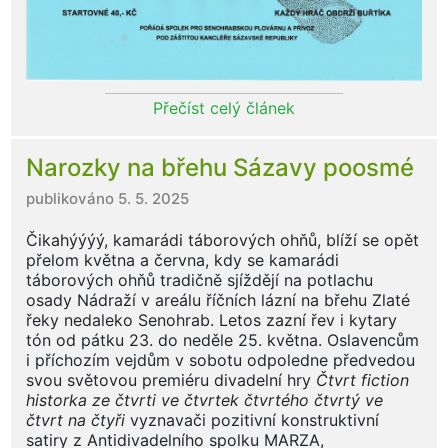
Přečíst celý článek
Narozky na břehu Sázavy poosmé
publikováno 5. 5. 2025
Čikahýýýý, kamarádi táborových ohňů, blíží se opět
přelom května a června, kdy se kamarádi
táborových ohňů tradičně sjíždějí na potlachu
osady Nádraží v areálu říčních lázní na břehu Zlaté
řeky nedaleko Senohrab. Letos zazní řev i kytary
tón od pátku 23. do neděle 25. května. Oslavencům
i příchozím vejdům v sobotu odpoledne předvedou
svou světovou premiéru divadelní hry
Čtvrt fiction
historka ze čtvrti ve čtvrtek čtvrtého čtvrtý ve
čtvrt na čtyři
vyznavači pozitivní konstruktivní
satiry z Antidivadelního spolku MARZA,