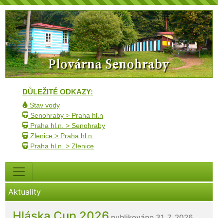
DŮLEŽITÉ ODKAZY:
Stav vody
Senohraby > Praha hl.n
Praha hl.n. > Senohraby
Zlenice > Praha hl.n.
Praha hl.n. > Zlenice
Aktuality
Hláska Cup 2026
publikováno 31. 7. 2026