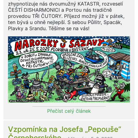
zhypnotizuje nás dvoumužný KATASTR, rozveselí
ČEŠTÍ DISHARMONICI a Portou nás tradičně
provedou TŘI ČUTORY. Příjezd možný již v pátek,
ten bývá u ohně nejlepší. S sebou Půllitr, Spacák,
Plavky a Srandu. Těšíme se na vás!
Přečíst celý článek
Vzpomínka na Josefa „Pepouše“
Černohorského