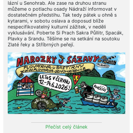
lázní u Senohrab. Ale zase na druhou stranu
můžeme o potlachu osady Nádraží informovat v
dostatečném předstihu. Tak tedy pátek u ohně s
kytarami, v sobotu oslava a doposud blíže
nespecifikovatelný kulturní zážitek, v neděli
vyklusávání. Poberte Si Prach Sakra Půllitr, Spacák,
Plavky a Srandu. Těšíme se na setkání na soutoku
Zlaté řeky a Stříbrných peřejí.
Přečíst celý článek